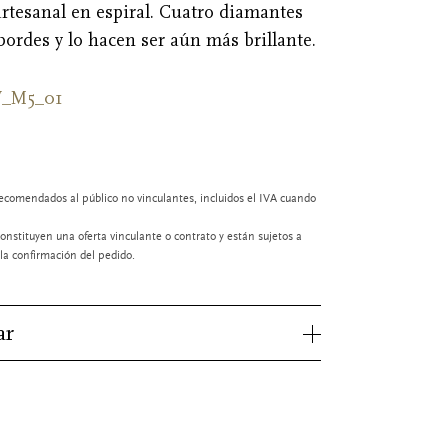
artesanal en espiral. Cuatro diamantes
ordes y lo hacen ser aún más brillante.
W_M5_01
ecomendados al público no vinculantes, incluidos el IVA cuando
onstituyen una oferta vinculante o contrato y están sujetos a
a confirmación del pedido.
ar