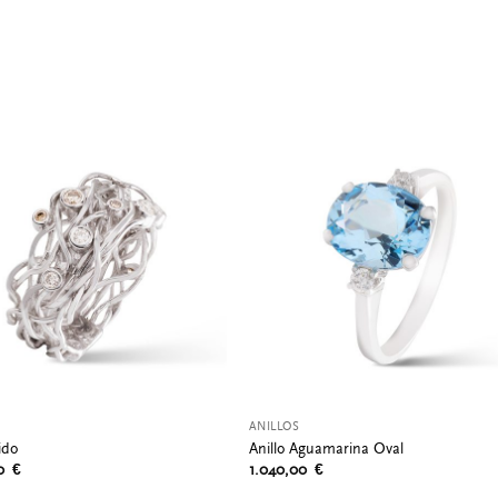
ANILLOS
ido
Anillo Aguamarina Oval
00
€
1.040,00
€