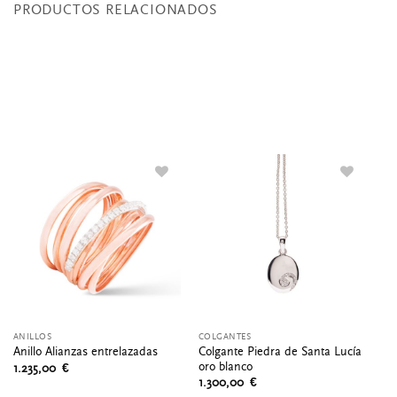
PRODUCTOS RELACIONADOS
ANILLOS
COLGANTES
AN
Colgante Piedra de Santa Lucía
Anillo Alianzas entrelazadas
An
oro blanco
1.235,00
€
2.
1.300,00
€