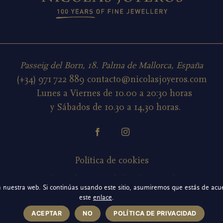
Passeig del Born, 18. Palma de Mallorca, España
(+34) 971 722 889
contacto@nicolasjoyeros.com
Lunes a Viernes de 10.00 a 20:30 horas
y Sábados de 10.30 a 14,30 horas.
Política de cookies
Política de privacidad redes sociales
nuestra web. Si continúas usando este sitio, asumiremos que estás de acuer
Aviso legal
este
enlace
.
ACEPTAR
NO
POLÍTICA DE PRIVACIDAD
Política de privacidad