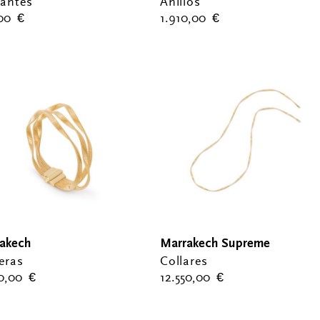
antes
Anillos
,00
€
1.910,00
€
akech
Marrakech Supreme
eras
Collares
00,00
€
12.550,00
€