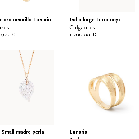
r oro amarillo Lunaria
India large Terra onyx
ares
Colgantes
00,00
€
1.200,00
€
a Small madre perla
Lunaria