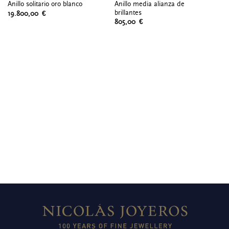
Anillo media alianza de
Anillo solitario oro blanco
An
brillantes
19.800,00
€
3.
805,00
€