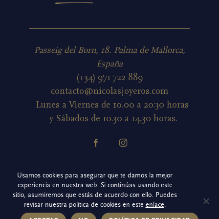
Passeig del Born, 18. Palma de Mallorca,
España
(+34) 971 722 889
contacto@nicolasjoyeros.com
Lunes a Viernes de 10.00 a 20:30 horas
y Sábados de 10.30 a 14,30 horas.
Política de cookies
Usamos cookies para asegurar que te damos la mejor
experiencia en nuestra web. Si continúas usando este
Política de privacidad redes sociales
sitio, asumiremos que estás de acuerdo con ello. Puedes
revisar nuestra política de cookies en este
enlace
.
Aviso legal