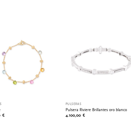
S
PULSERAS
e
Pulsera Riviere Brillantes oro blanco
00
€
4.100,00
€