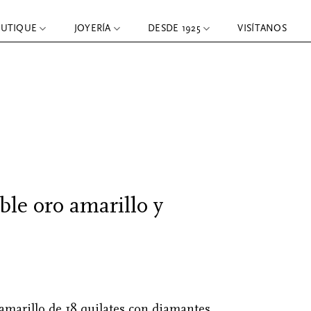
OUTIQUE
JOYERÍA
DESDE 1925
VISÍTANOS
ble oro amarillo y
 amarillo de 18 quilates con diamantes