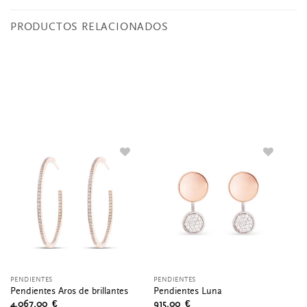
PRODUCTOS RELACIONADOS
PENDIENTES
PENDIENTES
CO
Pendientes Aros de brillantes
Pendientes Luna
Pe
4.067,00
€
915,00
€
3.