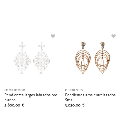
COMPROMISO
PENDIENTES
PE
Pendientes largos labrados oro
Pendientes aros entrelazados
Pe
blanco
Small
Br
2.800,00
€
3.020,00
€
3.