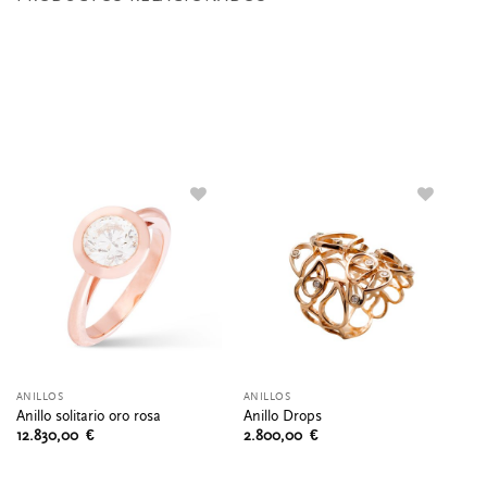
ANILLOS
ANILLOS
CO
Co
Anillo solitario oro rosa
Anillo Drops
or
12.830,00
€
2.800,00
€
1.