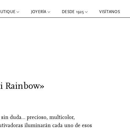
OUTIQUE
JOYERÍA
DESDE 1925
VISÍTANOS
ti Rainbow»
él, sin duda… precioso, multicolor,
autivadoras iluminarán cada uno de esos