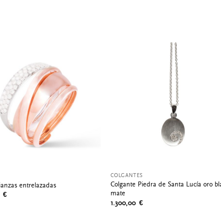
COLGANTES
Colgante Piedra de Santa Lucía oro b
lianzas entrelazadas
mate
0
€
1.300,00
€