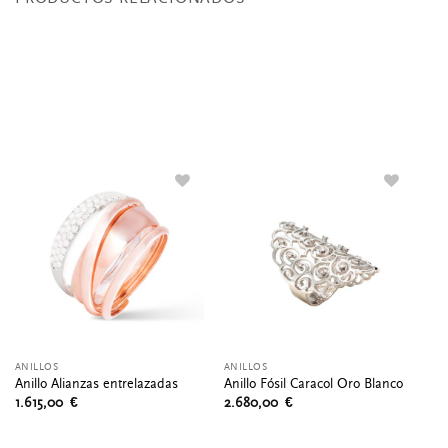
ANILLOS
ANILLOS
CO
Co
Anillo Alianzas entrelazadas
Anillo Fósil Caracol Oro Blanco
br
1.615,00
€
2.680,00
€
6