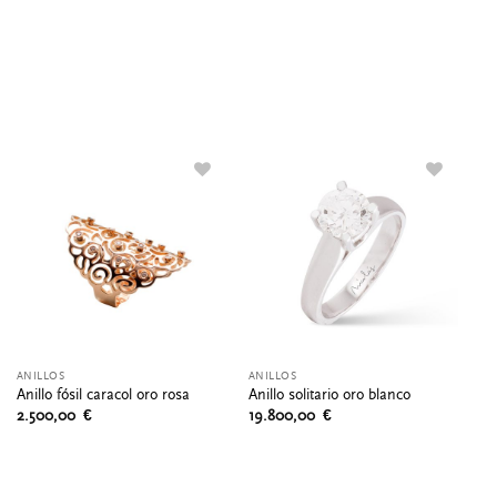
ANILLOS
ANILLOS
AN
Anillo fósil caracol oro rosa
Anillo solitario oro blanco
An
2.500,00
€
19.800,00
€
2.