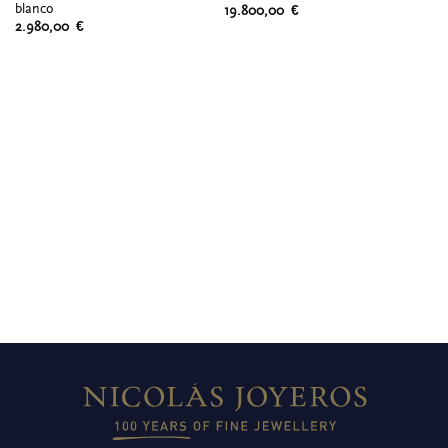
blanco
or
19.800,00
€
2.980,00
€
1.