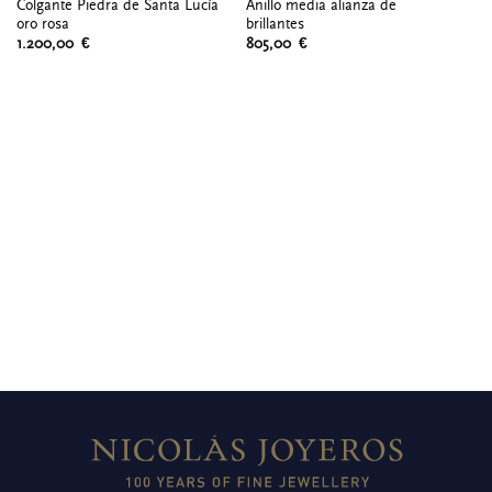
Colgante Piedra de Santa Lucía
Anillo media alianza de
Co
oro rosa
brillantes
or
1.200,00
€
805,00
€
1.